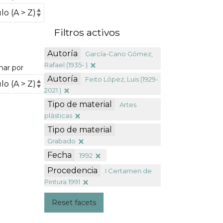
Filtros activos
Autoría
García-Cano Gómez,
Rafael (1935- )
nar por
Autoría
Feito López, Luis (1929-
2021 )
Tipo de material
Artes
plásticas
Tipo de material
Grabado
Fecha
1992
Procedencia
I Certamen de
Pintura 1991
Reset facets