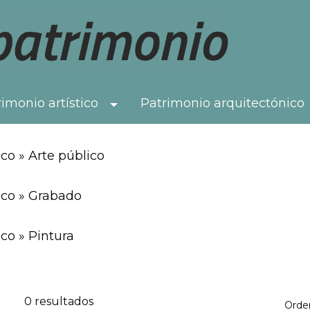
imonio artístico
Patrimonio arquitectónico
Toggle Dropdown
co » Arte público
ico » Grabado
co » Pintura
0 resultados
Orde