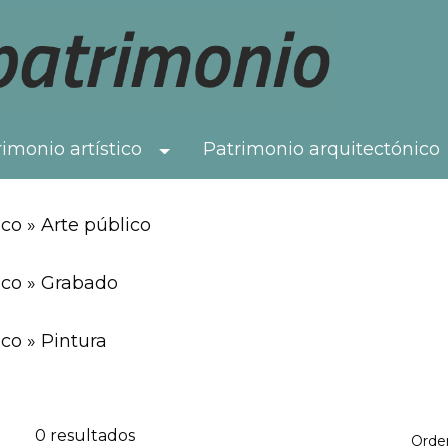
imonio artístico
Patrimonio arquitectónico
Toggle Dropdown
co » Arte público
ico » Grabado
co » Pintura
0 resultados
Orde