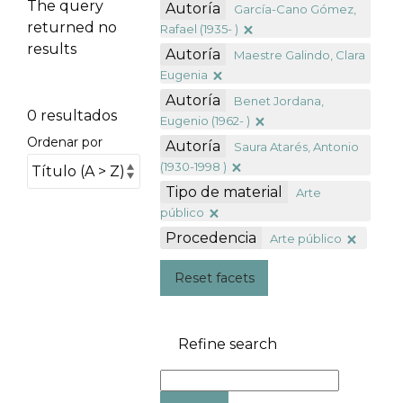
The query
Autoría
García-Cano Gómez,
returned no
Rafael (1935- )
results
Autoría
Maestre Galindo, Clara
Eugenia
Autoría
Benet Jordana,
0 resultados
Eugenio (1962- )
Ordenar por
Autoría
Saura Atarés, Antonio
(1930-1998 )
Tipo de material
Arte
público
Procedencia
Arte público
Reset facets
Refine search