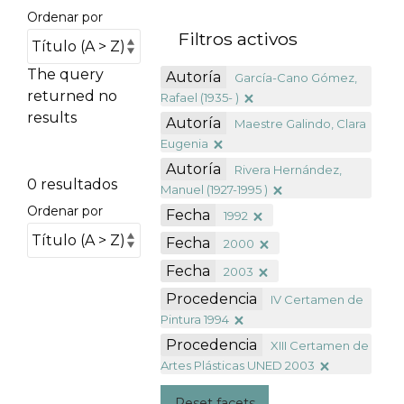
Ordenar por
Filtros activos
The query
Autoría
García-Cano Gómez,
returned no
Rafael (1935- )
results
Autoría
Maestre Galindo, Clara
Eugenia
Autoría
Rivera Hernández,
0 resultados
Manuel (1927-1995 )
Ordenar por
Fecha
1992
Fecha
2000
Fecha
2003
Procedencia
IV Certamen de
Pintura 1994
Procedencia
XIII Certamen de
Artes Plásticas UNED 2003
Reset facets