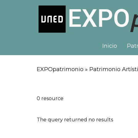
Inicio
Patr
EXPOpatrimonio » Patrimonio Artísti
0 resource
The query returned no results