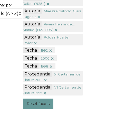
Rafael (1935- )
nar por
Autoría
Maestre Galindo, Clara
Eugenia
Autoría
Rivera Hernández,
Manuel (1927-1995 )
Autoría
Puldain Huarte,
Javier
Fecha
1992
Fecha
2000
Fecha
1998
Procedencia
XI Certamen de
Pintura 2001
Procedencia
VII Certamen de
Pintura 1997
Reset facets