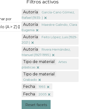
Filtros activos
Autoría
García-Cano Gómez,
Rafael (1935- )
nar por
Autoría
Maestre Galindo, Clara
Eugenia
Autoría
Feito López, Luis (1929-
2021 )
Autoría
Rivera Hernández,
Manuel (1927-1995 )
Tipo de material
Artes
plásticas
Tipo de material
Grabado
Fecha
1993
Fecha
2005
Reset facets