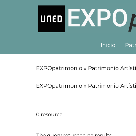
Inicio
Patr
EXPOpatrimonio » Patrimonio Artísti
EXPOpatrimonio » Patrimonio Artíst
0 resource
The query returned no results