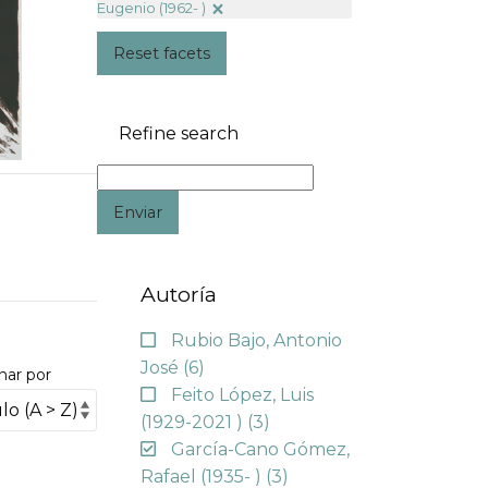
Eugenio (1962- )
Reset facets
Refine search
Enviar
Autoría
Rubio Bajo, Antonio
José
(6)
nar por
Feito López, Luis
(1929-2021 )
(3)
García-Cano Gómez,
Rafael (1935- )
(3)