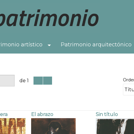
imonio artístico
Patrimonio arquitectónico
Toggle Dropdown
Orde
de 1
era
El abrazo
Sin título