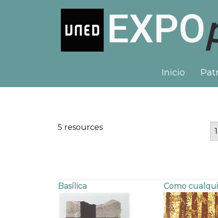
Inicio
Patr
5 resources
Basílica
Como cualqui