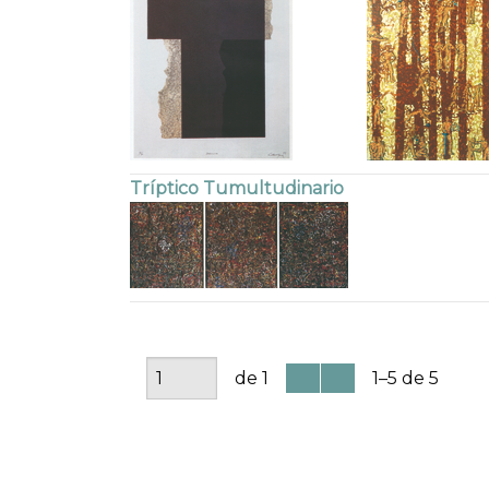
Tríptico Tumultudinario
de 1
1–5 de 5