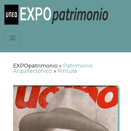
EXPOpatrimonio »
Patrimonio
Arquitectónico
»
Pintura